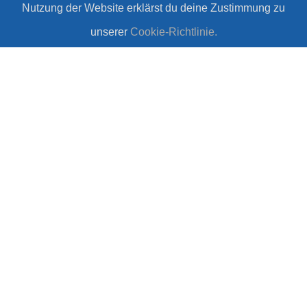
Nutzung der Website erklärst du deine Zustimmung zu
unserer
Cookie-Richtlinie.
PIXAR Toy Story 5
7 Zitate über unsere
#Gewinnspiel
Natur
#Zitate
7 Sprüche zum Tag der
Freunde
13 witzige Ideen für
#Haha
euer WLAN