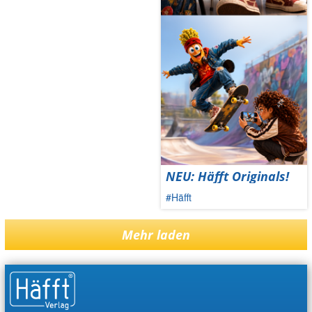
NEU: Häfft Originals!
#Häfft
Mehr laden