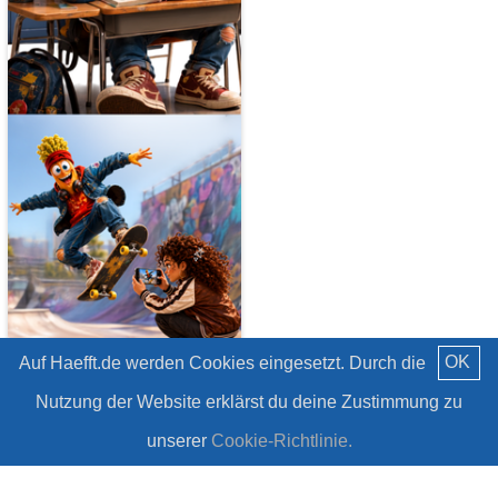
OK
Auf Haefft.de werden Cookies eingesetzt. Durch die
NEU: Häfft Originals!
Nutzung der Website erklärst du deine Zustimmung zu
#Häfft
unserer
Cookie-Richtlinie.
Mehr laden