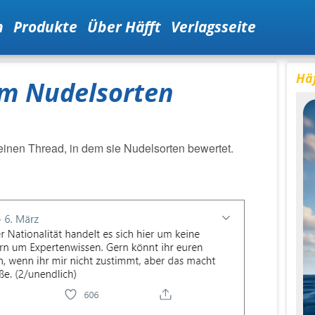
n
Produkte
Über Häfft
Verlagsseite
Häf
em Nudelsorten
n
t einen Thread, in dem sie Nudelsorten bewertet.