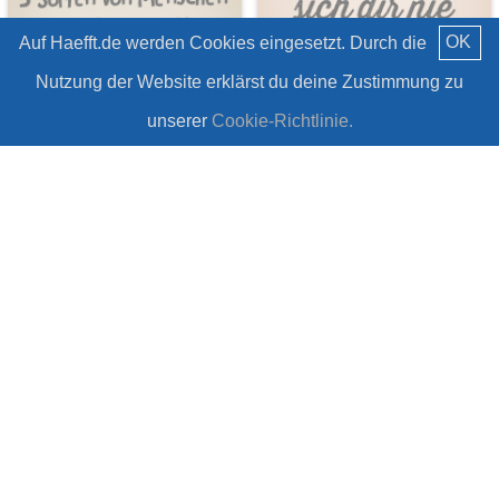
OK
Auf Haefft.de werden Cookies eingesetzt. Durch die
Nutzung der Website erklärst du deine Zustimmung zu
unserer
Cookie-Richtlinie.
7 Sprüche zum Tag der
Freunde
13 witzige Ideen für
#Haha
euer WLAN
#Haha