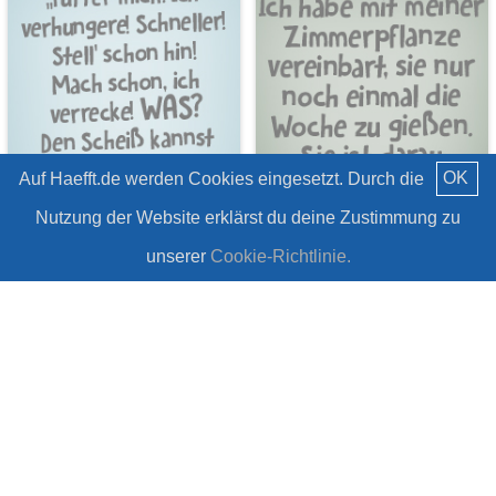
OK
Auf Haefft.de werden Cookies eingesetzt. Durch die
Nutzung der Website erklärst du deine Zustimmung zu
6 Sprüche zum
6 Sprüche über
Weltkatzentag
Zimmerpflanzen
unserer
Cookie-Richtlinie.
#Haha