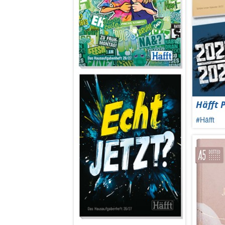
Häfft 
#Häfft