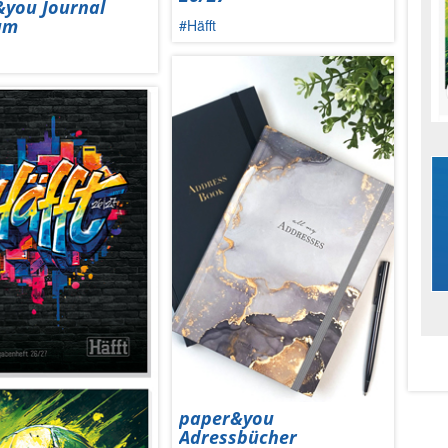
you Journal
um
#Häfft
paper&you
Adressbücher