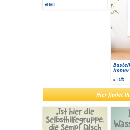
#Häfft
Bastel
Immer
#Häfft
Hier findet I