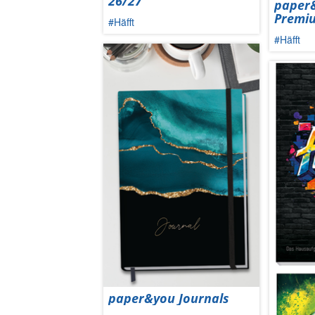
26/27
paper&
Premi
#Häfft
#Häfft
paper&you Journals