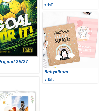
#Häfft
Original 26/27
Babyalbum
#Häfft