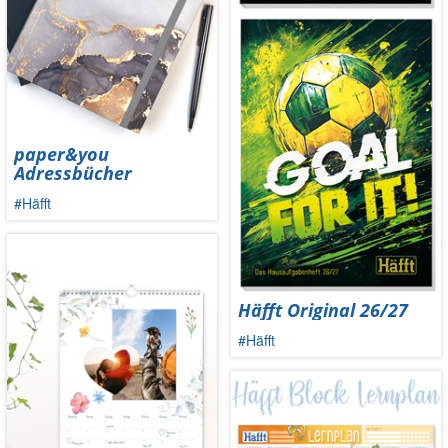
paper&you
Adressbücher
#Häfft
Häfft Original 26/27
#Häfft