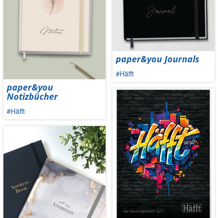
paper&you Journals
#Häfft
paper&you
Notizbücher
#Häfft