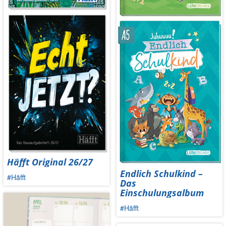
Häfft Original 26/27
Endlich Schulkind –
#Häfft
Das
Einschulungsalbum
#Häfft