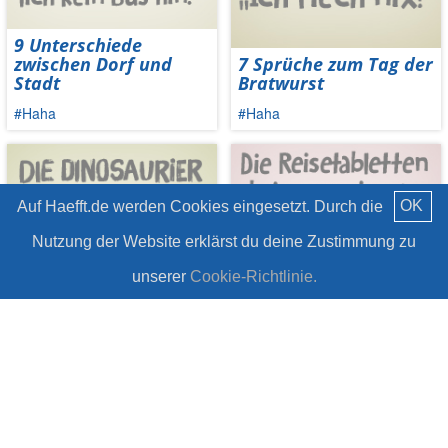
9 Unterschiede
zwischen Dorf und
7 Sprüche zum Tag der
Stadt
Bratwurst
#Haha
#Haha
OK
Auf Haefft.de werden Cookies eingesetzt. Durch die
Nutzung der Website erklärst du deine Zustimmung zu
unserer
Cookie-Richtlinie.
6 Sprüche über
7 schöne Sprüche über
Dinosaurier
Urlaub
#Haha
#Haha