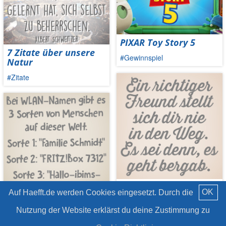
PIXAR Toy Story 5
7 Zitate über unsere
#Gewinnspiel
Natur
#Zitate
7 Sprüche zum Tag der
OK
Auf Haefft.de werden Cookies eingesetzt. Durch die
Freunde
13 witzige Ideen für
Nutzung der Website erklärst du deine Zustimmung zu
#Haha
euer WLAN