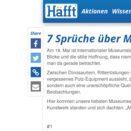
Aktionen
Wisse
Share
7 Sprüche über 
Am 18. Mai ist Internationaler Museumsta
Blicke und die stille Hoffnung, dass ni
man da gerade betrachtet.
Zwischen Dinosauriern, Ritterrüstungen 
vergessenes Putz-Equipment aussieht, zei
sondern auch eine unerschöpfliche Quelle
Beobachtungen.
Hier kommen unsere liebsten Museumsspr
Kunstwerk standen und sich dachten: „Ah
#1