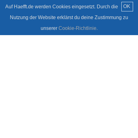
OK
Auf Haefft.de werden Cookies eingesetzt. Durch die
Nutzung der Website erklärst du deine Zustimmung zu
unserer
Cookie-Richtlinie.
NEU: Häfft Originals!
#Häfft
Mehr laden