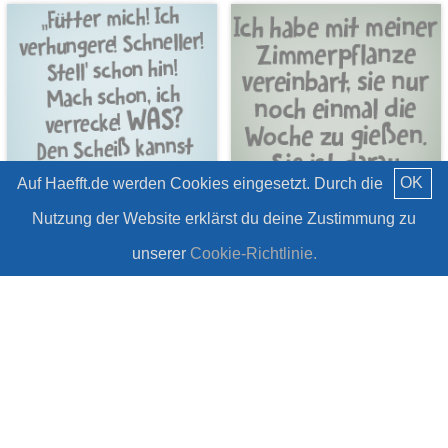
OK
Auf Haefft.de werden Cookies eingesetzt. Durch die
Nutzung der Website erklärst du deine Zustimmung zu
6 Sprüche zum
6 Sprüche über
Weltkatzentag
Zimmerpflanzen
unserer
Cookie-Richtlinie.
#Haha