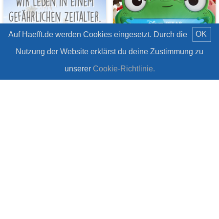
OK
Auf Haefft.de werden Cookies eingesetzt. Durch die
Nutzung der Website erklärst du deine Zustimmung zu
unserer
Cookie-Richtlinie.
PIXAR Toy Story 5
7 Zitate über unsere
#Gewinnspiel
Natur
#Zitate