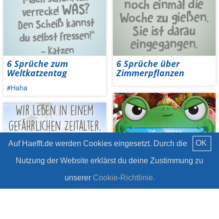
6 Sprüche zum
6 Sprüche über
Weltkatzentag
Zimmerpflanzen
#Haha
OK
Auf Haefft.de werden Cookies eingesetzt. Durch die
Nutzung der Website erklärst du deine Zustimmung zu
unserer
Cookie-Richtlinie.
PIXAR Toy Story 5
7 Zitate über unsere
#Gewinnspiel