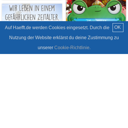
OK
Auf Haefft.de werden Cookies eingesetzt. Durch die
Nutzung der Website erklärst du deine Zustimmung zu
unserer
Cookie-Richtlinie.
PIXAR Toy Story 5
7 Zitate über unsere
#Gewinnspiel
Natur
#Zitate